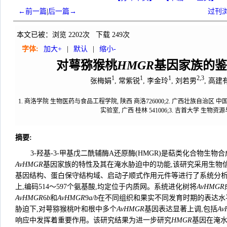
←前一篇
|
后一篇→
过刊
本文已被：浏览
2202
次 下载
249
次
字体:
加大+
|
默认
|
缩小-
对萼猕猴桃
HMGR
基因家族的鉴
1
1
1
2,3
张梅娟
, 常紫锐
, 李金玲
, 刘若男
, 高建
1. 商洛学院 生物医药与食品工程学院, 陕西 商洛726000;2. 广西壮族自治
实验室, 广西 桂林 541006;3. 吉首大学 生物资
摘要
:
3-羟基-3-甲基戊二酰辅酶A还原酶(HMGR)是萜类化合物
AvHMGR
基因家族的特性及其在淹水胁迫中的功能,该研究采用生物
基因结构、蛋白保守结构域、启动子顺式作用元件等进行了系统分析。
上,编码514～597个氨基酸,均定位于内质网。系统进化树将
AvHMGR
AvHMGR
6
b
和
AvHMGR
9
a/b
在不同组织和果实不同发育时期的表达水
胁迫下,对萼猕猴桃叶和根中多个
AvHMGR
基因表达显著上调,包括
Av
响应中发挥着重要作用。该研究结果为进一步研究
HMGR
基因在淹