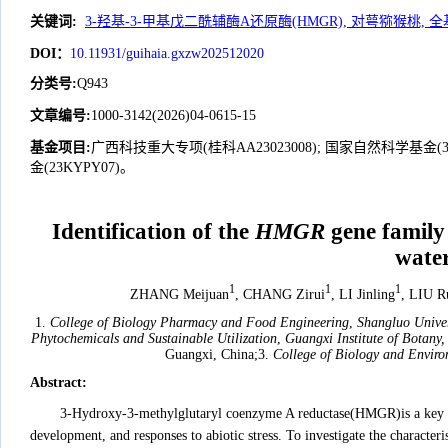
关键词
:
3-羟基-3-甲基戊二酰辅酶A还原酶(HMGR), 对萼猕猴桃, 
DOI：
10.11931/guihaia.gxzw202512020
分类号
:
Q943
文章编号
:
1000-3142(2026)04-0615-15
基金项目:
广西科技重大专项(桂科AA23023008); 国家自然科学基金(32
金(23KYPY07)。
Identification of the
HMGR
gene family 
water
1
1
1
ZHANG Meijuan
, CHANG Zirui
, LI Jinling
, LIU R
1.
College of Biology Pharmacy and Food Engineering
,
Shangluo Univer
Phytochemicals and Sustainable Utilization
,
Guangxi Institute of Botan
Guangxi, China;3.
College of Biology and Enviro
Abstract
:
3-Hydroxy-3-methylglutaryl coenzyme A reductase(HMGR)is a key enz
development, and responses to abiotic stress. To investigate the characteri