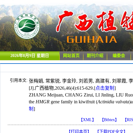
2026年8月9日 星期日
网站首页
期刊介绍
编委会
引用本文:
张梅娟, 常紫锐, 李金玲, 刘若男, 高建有, 刘翠霞,
[J].广西植物,2026,46(4):615-629.
[
点击复制
]
ZHANG Meijuan, CHANG Zirui, LI Jinling, LIU Ruona
the
HMGR
gene family in kiwifruit (
Actinidia valvata
)a
制
]
【XML】
【Btbtex】
【RI
【打印本页】
【下载PDF全文】