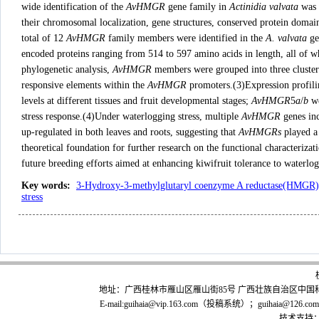
wide identification of the
AvHMGR
gene family in
Actinidia valvata
was 
their chromosomal localization, gene structures, conserved protein domai
total of 12
AvHMGR
family members were identified in the
A. valvata
ge
encoded proteins ranging from 514 to 597 amino acids in length, all of w
phylogenetic analysis,
AvHMGR
members were grouped into three cluster
responsive elements within the
AvHMGR
promoters.(3)Expression profil
levels at different tissues and fruit developmental stages;
AvHMGR
5
a
/
b
we
stress response.(4)Under waterlogging stress, multiple
AvHMGR
genes in
up-regulated in both leaves and roots, suggesting that
AvHMGRs
played a 
theoretical foundation for further research on the functional characterizat
future breeding efforts aimed at enhancing kiwifruit tolerance to waterlog
Key words
:
3-Hydroxy-3-methylglutaryl coenzyme A reductase(HMGR
stress
地址：广西桂林市雁山区雁山街85号 广西壮族自治区中国科学院广
E-mail:guihaia@vip.163.com（投稿系统）；guihaia@126.co
技术支持