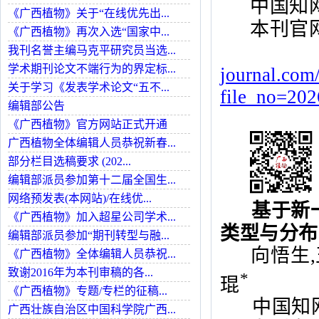
中国知
《广西植物》关于“在线优先出...
本刊官
《广西植物》再次入选“国家中...
我刊名誉主编马克平研究员当选...
学术期刊论文不端行为的界定标...
journal.com
关于学习《发表学术论文“五不...
file_no=20
编辑部公告
《广西植物》官方网站正式开通
广西植物全体编辑人员恭祝新春...
部分栏目选稿要求 (202...
编辑部派员参加第十二届全国生...
网络预发表(本网站)/在线优...
基于新
《广西植物》加入超星公司学术...
类型与分布
编辑部派员参加“期刊转型与融...
向悟生
,
《广西植物》全体编辑人员恭祝...
致谢2016年为本刊审稿的各...
*
琨
《广西植物》专题/专栏的征稿...
中国知网
广西壮族自治区中国科学院广西...