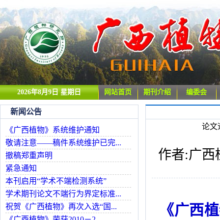
2026年8月9日 星期日
网站首页
期刊介绍
编委会
新闻公告
论文
《广西植物》系统维护通知
敬请注意——稿件系统维护已完...
作者:广西植
撤稿郑重声明
紧急通知
本刊启用“学术不端检测系统”
学术期刊论文不端行为界定标准...
《广西植
祝贺《广西植物》再次入选“国...
《广西植物》荣获2010－2...