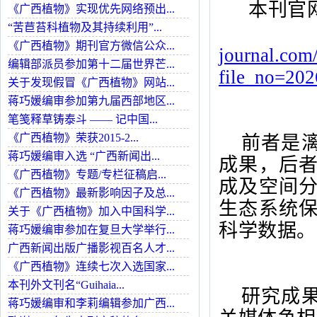
本刊官
《广西植物》实现优先网络预出...
“苦苣苔科植物及其持续利用”...
《广西植物》期刊官方微信公众...
journal.com
编辑部派员参加第十二届世界芒...
file_no=20
关于发现假冒《广西植物》网站...
蒋巧媛编审参加第九届西部地区...
笔笺释草铸泰斗 —— 记中国...
《广西植物》荣获2015-2...
前者是
蒋巧媛编审入选 “广西新闻出...
成果，后
《广西植物》专题/专栏征稿启...
成及空间
《广西植物》最新影响因子及总...
生态系统
关于《广西植物》加入中国科学...
科学数据。
蒋巧媛编审参加在复旦大学举行...
广西新闻出版广播影视百名人才...
《广西植物》连续七次入选国家...
本刊外文刊名“Guihaia...
研究成
蒋巧媛编审和李莉编辑参加广西...