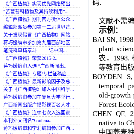
码.
《广西植物》实现优先网络预出...
“苦苣苔科植物及其持续利用”...
《广西植物》期刊官方微信公众...
文献不需
编辑部派员参加第十二届世界芒...
示例
：
关于发现假冒《广西植物》网站...
BAI SN, 1998.
蒋巧媛编审参加第九届西部地区...
plant scie
笔笺释草铸泰斗 —— 记中国...
农，1998
《广西植物》荣获2015-2...
蒋巧媛编审入选 “广西新闻出...
等教育出版社
《广西植物》专题/专栏征稿启...
BOYDEN S, 
《广西植物》最新影响因子及总...
temporal pa
关于《广西植物》加入中国科学...
old-growth 
蒋巧媛编审参加在复旦大学举行...
Forest Ecol
广西新闻出版广播影视百名人才...
CHEN QF, 200
《广西植物》连续七次入选国家...
本刊外文刊名“Guihaia...
native to 
蒋巧媛编审和李莉编辑参加广西...
中国荞麦种的核