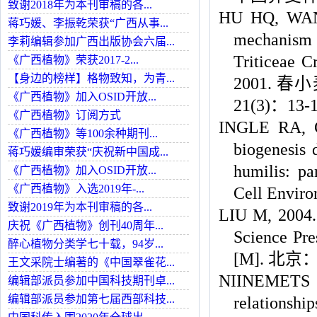
致谢2018年为本刊审稿的各...
HU HQ, WANG
蒋巧媛、李振乾荣获“广西从事...
mechanism o
李莉编辑参加广西出版协会六届...
Triticeae C
《广西植物》荣获2017-2...
【身边的榜样】格物致知，为青...
2001.
春小
《广西植物》加入OSID开放...
21(3)：13-1
《广西植物》订阅方式
INGLE RA, C
《广西植物》等100余种期刊...
biogenesis 
蒋巧媛编审荣获“庆祝新中国成...
humilis: par
《广西植物》加入OSID开放...
《广西植物》入选2019年-...
Cell Enviro
致谢2019年为本刊审稿的各...
LIU M, 2004. 
庆祝《广西植物》创刊40周年...
Science
醉心植物分类学七十载，94岁...
[M]. 北京
王文采院士编著的《中国翠雀花...
NIINEMETS Ü
编辑部派员参加中国科技期刊卓...
编辑部派员参加第七届西部科技...
relationship