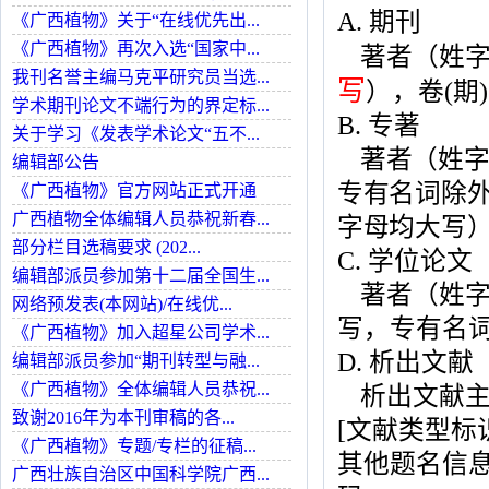
A. 期刊
《广西植物》关于“在线优先出...
《广西植物》再次入选“国家中...
著者（姓字
我刊名誉主编马克平研究员当选...
写
），卷(期
学术期刊论文不端行为的界定标...
B. 专著
关于学习《发表学术论文“五不...
著者（姓字
编辑部公告
专有名词除外
《广西植物》官方网站正式开通
广西植物全体编辑人员恭祝新春...
字母均大写）
部分栏目选稿要求 (202...
C. 学位论文
编辑部派员参加第十二届全国生...
著者（姓字
网络预发表(本网站)/在线优...
写，专有名词
《广西植物》加入超星公司学术...
D. 析出文献
编辑部派员参加“期刊转型与融...
《广西植物》全体编辑人员恭祝...
析出文献主
致谢2016年为本刊审稿的各...
[文献类型标
《广西植物》专题/专栏的征稿...
其他题名信息
广西壮族自治区中国科学院广西...