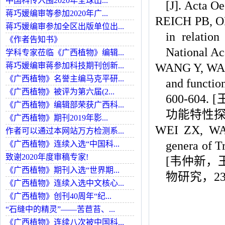
中国科传入围2020年全球出...
[J]. Acta O
蒋巧媛编审等参加2020年广...
REICH PB, OL
蒋巧媛编审参加全区出版单位出...
in relation
《作者告知书》
National Ac
学科专家莅临《广西植物》编辑...
蒋巧媛编审蒋参加科技期刊创新...
WANG Y, WANG
《广西植物》名誉主编马克平研...
and function
《广西植物》被评为第六届(2...
600-60
《广西植物》编辑部荣获广西科...
功能特性探究 
《广西植物》期刊2019年影...
WEI ZX, WAN
作者可以通过本网站万方检测系...
genera of T
《广西植物》连续入选“中国科...
致谢2020年度审稿专家!
[韦仲新，王
《广西植物》期刊入选“世界期...
物研究，23(4
《广西植物》连续入选中文核心...
《广西植物》创刊40周年“纪...
“石缝中的精灵”——苦苣苔、...
《广西植物》连续八次被中国科...